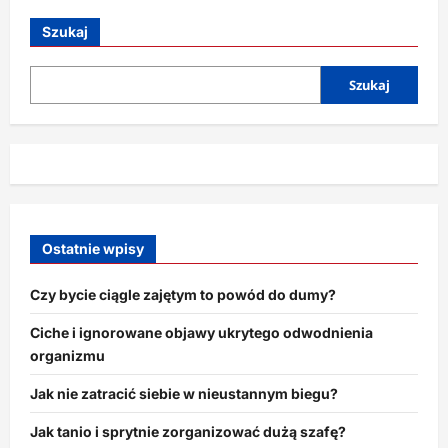
o
Zdrowotne
patenty,
Szukaj
które
kosztują
grosze
Szukaj
Ostatnie wpisy
Czy bycie ciągle zajętym to powód do dumy?
Ciche i ignorowane objawy ukrytego odwodnienia
organizmu
Jak nie zatracić siebie w nieustannym biegu?
Jak tanio i sprytnie zorganizować dużą szafę?