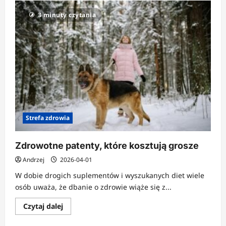
3 minuty czytania
Strefa zdrowia
Zdrowotne patenty, które kosztują grosze
Andrzej
2026-04-01
W dobie drogich suplementów i wyszukanych diet wiele
osób uważa, że dbanie o zdrowie wiąże się z...
Dowiedz
Czytaj dalej
się
więcej