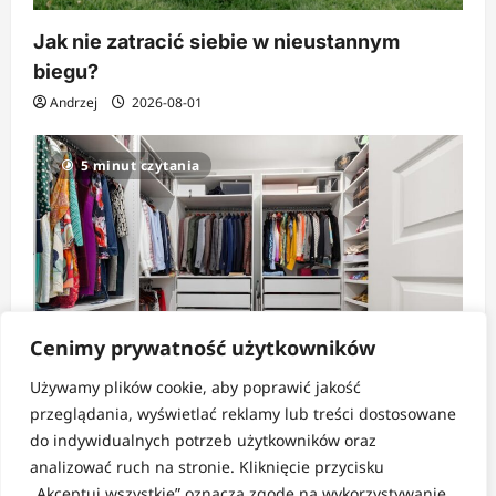
Jak nie zatracić siebie w nieustannym
biegu?
Andrzej
2026-08-01
5 minut czytania
Cenimy prywatność użytkowników
Używamy plików cookie, aby poprawić jakość
Strefa pomysłów
przeglądania, wyświetlać reklamy lub treści dostosowane
do indywidualnych potrzeb użytkowników oraz
Jak tanio i sprytnie zorganizować dużą
analizować ruch na stronie. Kliknięcie przycisku
szafę?
„Akceptuj wszystkie” oznacza zgodę na wykorzystywanie