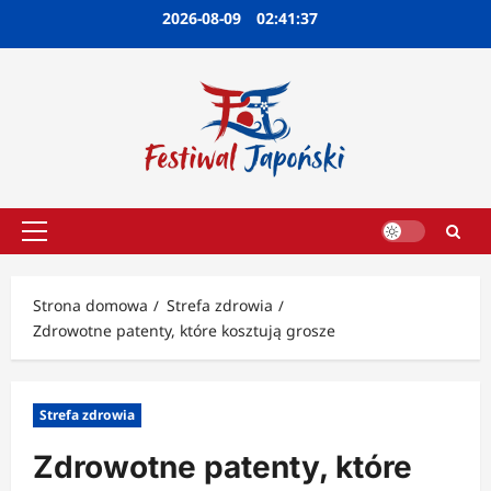
Przejdź
2026-08-09
02:41:38
do
treści
Menu
główne
Strona domowa
Strefa zdrowia
Zdrowotne patenty, które kosztują grosze
Strefa zdrowia
Zdrowotne patenty, które