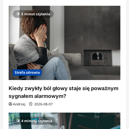
j
a
5 minut czytania
w
p
i
s
u
Strefa zdrowia
Kiedy zwykły ból głowy staje się poważnym
sygnałem alarmowym?
Andrzej
2026-08-07
4 minuty czytania