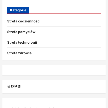
Kategorie
Strefa codzienności
Strefa pomysłów
Strefa technologii
Strefa zdrowia
Instagram
Facebook
Pinterest
LinkedIn