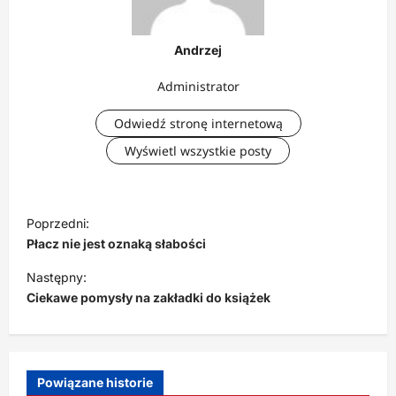
Andrzej
Administrator
Odwiedź stronę internetową
Wyświetl wszystkie posty
N
Poprzedni:
a
Płacz nie jest oznaką słabości
w
Następny:
i
Ciekawe pomysły na zakładki do książek
g
a
c
Powiązane historie