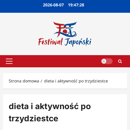
Przejdź
2026-08-07
19:47:29
do
treści
Menu
główne
Strona domowa
dieta i aktywność po trzydziestce
dieta i aktywność po
trzydziestce