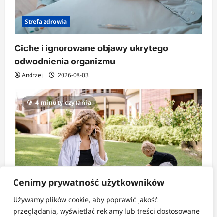
Strefa zdrowia
Ciche i ignorowane objawy ukrytego
odwodnienia organizmu
Andrzej
2026-08-03
4 minuty czytania
Cenimy prywatność użytkowników
Używamy plików cookie, aby poprawić jakość
Strefa codzienności
przeglądania, wyświetlać reklamy lub treści dostosowane