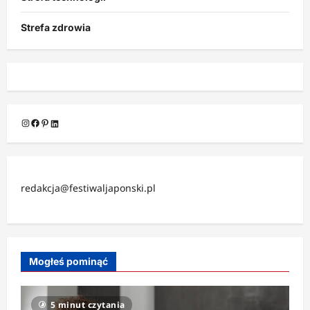
Strefa zdrowia
Instagram
Facebook
Pinterest
LinkedIn
redakcja@festiwaljaponski.pl
Mogłeś pominąć
5 minut czytania