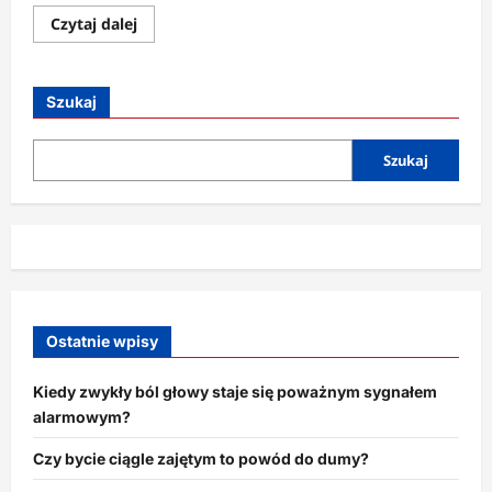
Dowiedz
Czytaj dalej
się
więcej
o
Dlaczego
zdrowie
Szukaj
po
trzydziestce
wymaga
innego
Szukaj
podejścia?
Ostatnie wpisy
Kiedy zwykły ból głowy staje się poważnym sygnałem
alarmowym?
Czy bycie ciągle zajętym to powód do dumy?