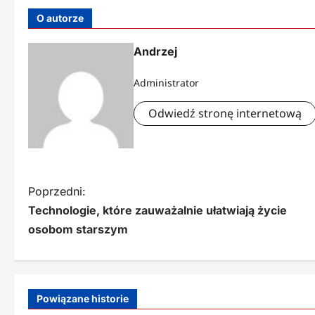
O autorze
Andrzej
Administrator
Odwiedź stronę internetową
N
Poprzedni:
Technologie, które zauważalnie ułatwiają życie
a
osobom starszym
w
i
g
Powiązane historie