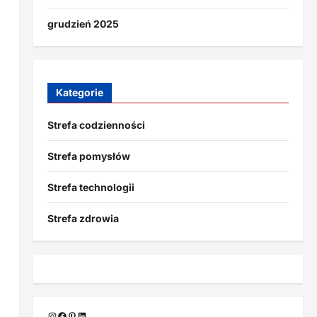
grudzień 2025
Kategorie
Strefa codzienności
Strefa pomysłów
Strefa technologii
Strefa zdrowia
Instagram
Facebook
Pinterest
LinkedIn