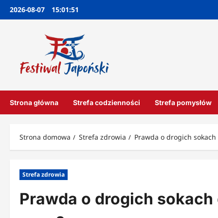
Przejdź
2026-08-07
15:01:52
do
treści
Strona główna
Strefa codzienności
Strefa pomysłów
Strona domowa
Strefa zdrowia
Prawda o drogich sokach 
Strefa zdrowia
Prawda o drogich sokach 