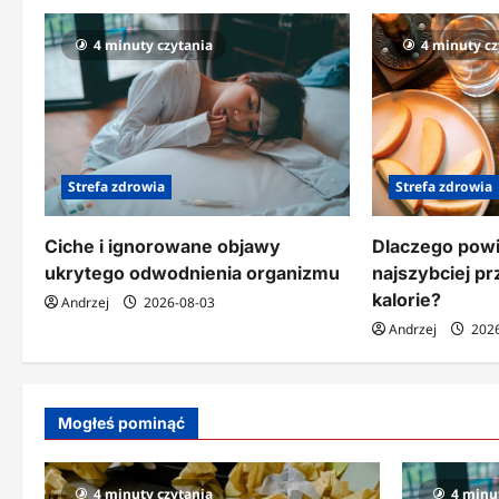
a
c
4 minuty czytania
4 minuty cz
j
a
w
Strefa zdrowia
Strefa zdrowia
p
i
Ciche i ignorowane objawy
Dlaczego powi
ukrytego odwodnienia organizmu
najszybciej pr
s
kalorie?
Andrzej
2026-08-03
u
Andrzej
2026
Mogłeś pominąć
4 minuty czytania
4 minu