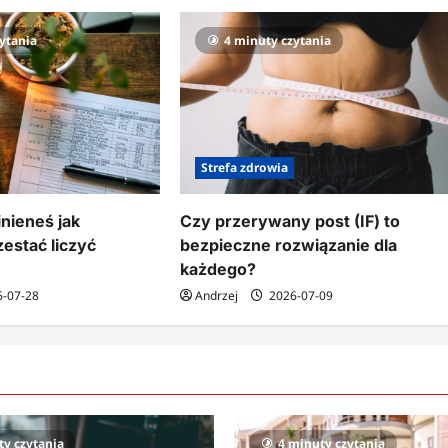
ytania
4 minuty czytania
Strefa zdrowia
nieneś jak
Czy przerywany post (IF) to
zestać liczyć
bezpieczne rozwiązanie dla
każdego?
-07-28
Andrzej
2026-07-09
ty czytania
4 minuty czytania