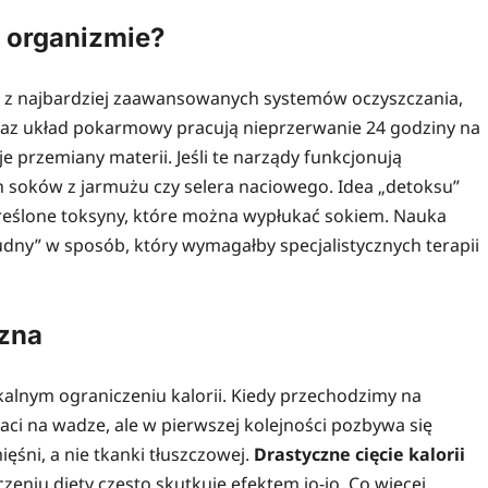
m organizmie?
den z najbardziej zaawansowanych systemów oczyszczania,
oraz układ pokarmowy pracują nieprzerwanie 24 godziny na
 przemiany materii. Jeśli te narządy funkcjonują
 soków z jarmużu czy selera naciowego. Idea „detoksu”
określone toksyny, które można wypłukać sokiem. Nauka
rudny” w sposób, który wymagałby specjalistycznych terapii
czna
kalnym ograniczeniu kalorii. Kiedy przechodzimy na
aci na wadze, ale w pierwszej kolejności pozbywa się
ęśni, a nie tkanki tłuszczowej.
Drastyczne cięcie kalorii
niu diety często skutkuje efektem jo-jo. Co więcej,