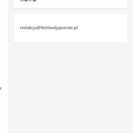
redakcja@festiwaljaponski.pl
k