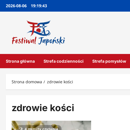
Przejdź
2026-08-06
19:19:44
do
treści
Strona główna
Strefa codzienności
Strefa pomysłów
Strona domowa
zdrowie kości
zdrowie kości
4 minuty czytania