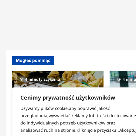
Mogłeś pominąć
4 minuty czytania
4 minu
Cenimy prywatność użytkowników
Używamy plików cookie,aby poprawić jakość
przeglądania,wyświetlać reklamy lub treści dostosowane
do indywidualnych potrzeb użytkowników oraz
Strefa codzienności
Strefa zdr
analizować ruch na stronie.Kliknięcie przycisku „Akceptu