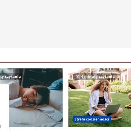
ty czytania
4 minuty czytania
owia
Strefa codzienności
j