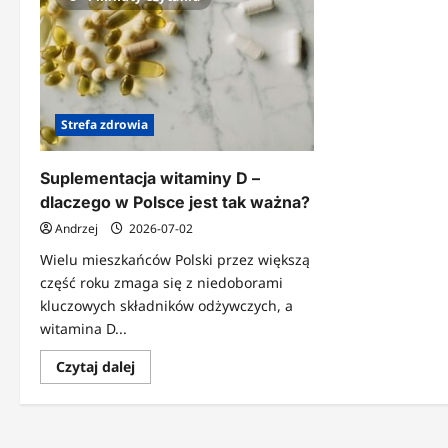
Strefa zdrowia
Suplementacja witaminy D –
dlaczego w Polsce jest tak ważna?
Andrzej
2026-07-02
Wielu mieszkańców Polski przez większą
część roku zmaga się z niedoborami
kluczowych składników odżywczych, a
witamina D...
Dowiedz
Czytaj dalej
się
więcej
o
Suplementacja
witaminy