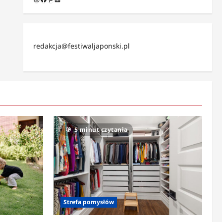
redakcja@festiwaljaponski.pl
5 minut czytania
Strefa pomysłów