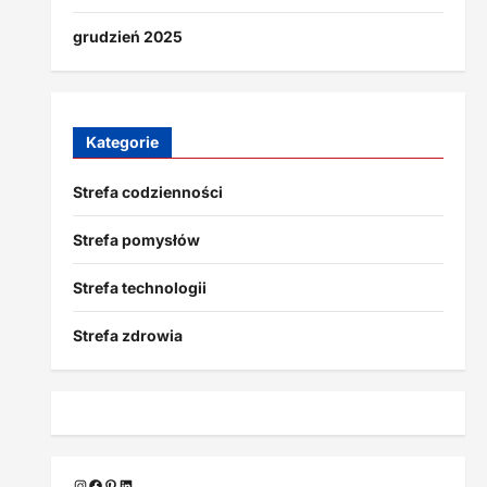
grudzień 2025
Kategorie
Strefa codzienności
Strefa pomysłów
Strefa technologii
Strefa zdrowia
Instagram
Facebook
Pinterest
LinkedIn