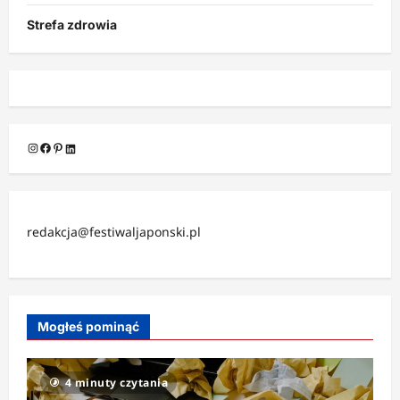
Strefa zdrowia
Instagram
Facebook
Pinterest
LinkedIn
redakcja@festiwaljaponski.pl
Mogłeś pominąć
4 minuty czytania