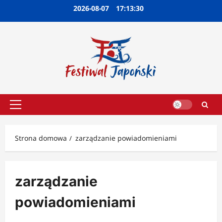
Przejdź
2026-08-07
17:13:31
do
treści
Menu
główne
Strona domowa
zarządzanie powiadomieniami
zarządzanie
powiadomieniami