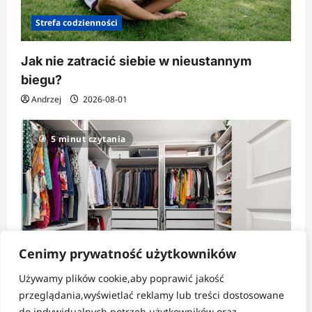
Strefa codzienności
Jak nie zatracić siebie w nieustannym
biegu?
Andrzej
2026-08-01
5 minut czytania
Cenimy prywatność użytkowników
Używamy plików cookie,aby poprawić jakość
Strefa pomysłów
przeglądania,wyświetlać reklamy lub treści dostosowane
do indywidualnych potrzeb użytkowników oraz