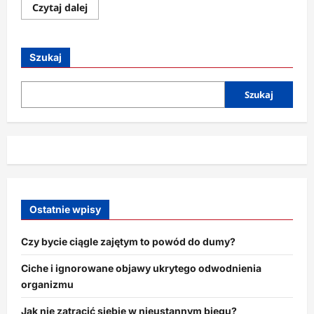
Dowiedz
Czytaj dalej
się
więcej
o
Jak
wyłączyć
Szukaj
powiadomienia
i
odzyskać
święty
Szukaj
spokój?
Ostatnie wpisy
Czy bycie ciągle zajętym to powód do dumy?
Ciche i ignorowane objawy ukrytego odwodnienia
organizmu
Jak nie zatracić siebie w nieustannym biegu?