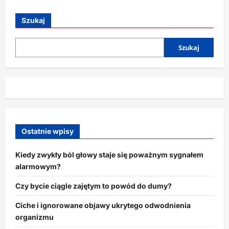
o
Pomysły
na
Szukaj
jesienne
dekoracje
z
darów
Szukaj
natury
Ostatnie wpisy
Kiedy zwykły ból głowy staje się poważnym sygnałem
alarmowym?
Czy bycie ciągle zajętym to powód do dumy?
Ciche i ignorowane objawy ukrytego odwodnienia
organizmu