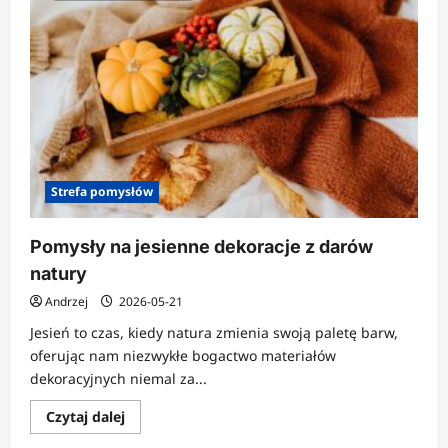
Strefa pomysłów
Pomysły na jesienne dekoracje z darów
natury
Andrzej
2026-05-21
Jesień to czas, kiedy natura zmienia swoją paletę barw,
oferując nam niezwykłe bogactwo materiałów
dekoracyjnych niemal za...
Dowiedz
Czytaj dalej
się
więcej