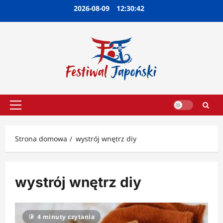
Przejdź
2026-08-09
12:30:42
do
treści
Menu
główne
Strona domowa
wystrój wnętrz diy
wystrój wnętrz diy
4 minuty czytania