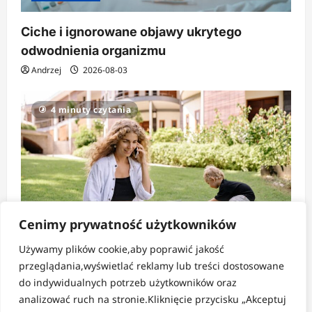
Ciche i ignorowane objawy ukrytego
odwodnienia organizmu
Andrzej
2026-08-03
4 minuty czytania
Cenimy prywatność użytkowników
Używamy plików cookie,aby poprawić jakość
Strefa codzienności
przeglądania,wyświetlać reklamy lub treści dostosowane
do indywidualnych potrzeb użytkowników oraz
Jak nie zatracić siebie w nieustannym
analizować ruch na stronie.Kliknięcie przycisku „Akceptuj
biegu?