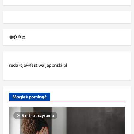
Instagram
Facebook
Pinterest
LinkedIn
redakcja@festiwaljaponski.pl
Mogłeś pominąć
5 minut czytania