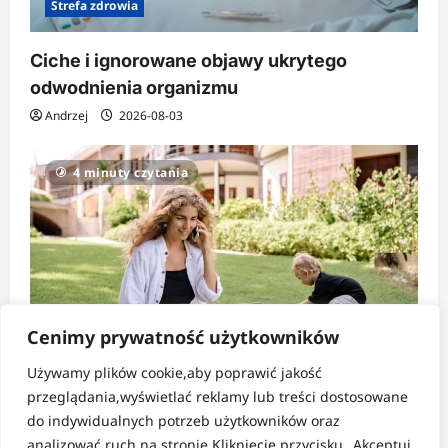
Strefa zdrowia
Ciche i ignorowane objawy ukrytego
odwodnienia organizmu
Andrzej
2026-08-03
4 minuty czytania
Cenimy prywatność użytkowników
Używamy plików cookie,aby poprawić jakość
Strefa codzienności
przeglądania,wyświetlać reklamy lub treści dostosowane
do indywidualnych potrzeb użytkowników oraz
Jak nie zatracić siebie w nieustannym
analizować ruch na stronie.Kliknięcie przycisku „Akceptuj