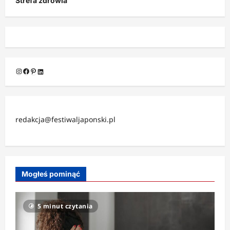
Strefa zdrowia
Instagram
Facebook
Pinterest
LinkedIn
redakcja@festiwaljaponski.pl
Mogłeś pominąć
5 minut czytania