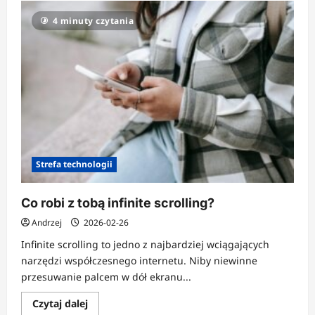
4 minuty czytania
Strefa technologii
Co robi z tobą infinite scrolling?
Andrzej
2026-02-26
Infinite scrolling to jedno z najbardziej wciągających
narzędzi współczesnego internetu. Niby niewinne
przesuwanie palcem w dół ekranu...
Dowiedz
Czytaj dalej
się