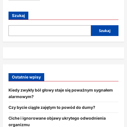
więcej
o
Co
robi
Szukaj
z
tobą
infinite
scrolling?
Szukaj
Ostatnie wpisy
Kiedy zwykły ból głowy staje się poważnym sygnałem
alarmowym?
Czy bycie ciągle zajętym to powód do dumy?
Ciche i ignorowane objawy ukrytego odwodnienia
organizmu