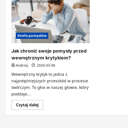
Strefa pomysłów
Jak chronić swoje pomysły przed
wewnętrznym krytykiem?
Andrzej
2026-03-08
Wewnętrzny krytyk to jedna z
najpotężniejszych przeszkód w procesie
twórczym. To głos w naszej głowie, który
poddaje...
Dowiedz
Czytaj dalej
się
więcej
o
Jak
chronić