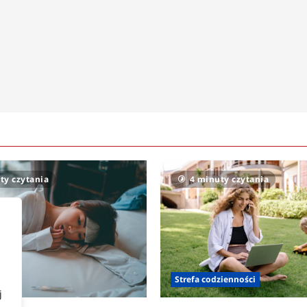
ty czytania
4 minuty czytania
owia
Strefa codzienności
j