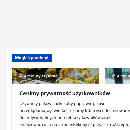
Mogłeś pominąć
4 minuty czytania
4 minu
Cenimy prywatność użytkowników
Używamy plików cookie,aby poprawić jakość
przeglądania,wyświetlać reklamy lub treści dostosowane
do indywidualnych potrzeb użytkowników oraz
Strefa codzienności
Strefa zdr
analizować ruch na stronie.Kliknięcie przycisku „Akceptu