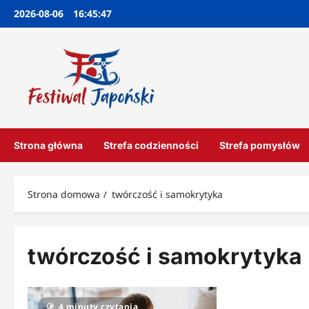
Przejdź
2026-08-06
16:45:48
do
treści
Strona główna
Strefa codzienności
Strefa pomysłów
Strona domowa
twórczość i samokrytyka
twórczość i samokrytyka
4 minuty czytania