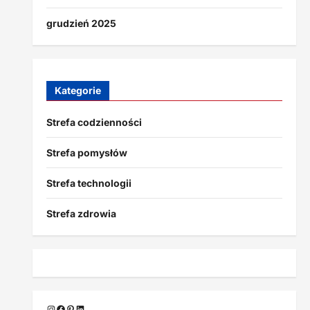
grudzień 2025
Kategorie
Strefa codzienności
Strefa pomysłów
Strefa technologii
Strefa zdrowia
Instagram
Facebook
Pinterest
LinkedIn