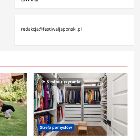
redakcja@festiwaljaponski.pl
5 minut czytania
Strefa pomysłów