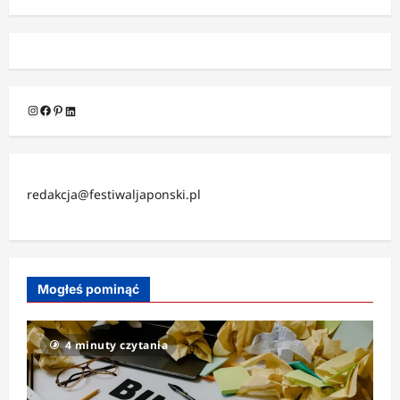
Instagram
Facebook
Pinterest
LinkedIn
redakcja@festiwaljaponski.pl
Mogłeś pominąć
4 minuty czytania