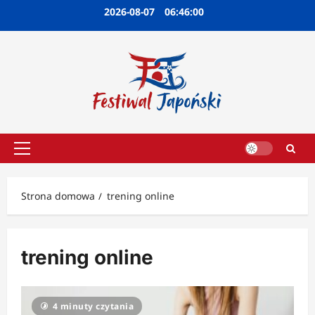
Przejdź
2026-08-07
06:46:00
do
treści
Menu
główne
Strona domowa
trening online
trening online
4 minuty czytania