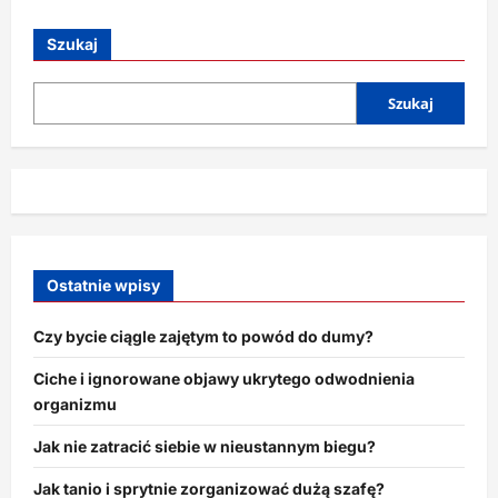
o
Trening
online
Szukaj
–
przyszłość
czy
chwilowy
Szukaj
trend?
Ostatnie wpisy
Czy bycie ciągle zajętym to powód do dumy?
Ciche i ignorowane objawy ukrytego odwodnienia
organizmu
Jak nie zatracić siebie w nieustannym biegu?
Jak tanio i sprytnie zorganizować dużą szafę?