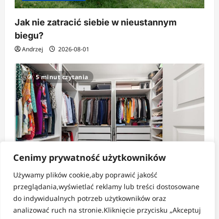
Jak nie zatracić siebie w nieustannym
biegu?
Andrzej
2026-08-01
5 minut czytania
Cenimy prywatność użytkowników
Używamy plików cookie,aby poprawić jakość
Strefa pomysłów
przeglądania,wyświetlać reklamy lub treści dostosowane
do indywidualnych potrzeb użytkowników oraz
Jak tanio i sprytnie zorganizować dużą
analizować ruch na stronie.Kliknięcie przycisku „Akceptuj
szafę?