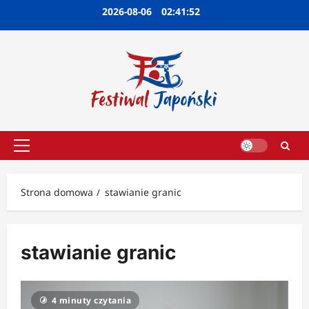
Przejdź
2026-08-06
02:41:52
do
treści
Menu
główne
Strona domowa
stawianie granic
stawianie granic
4 minuty czytania