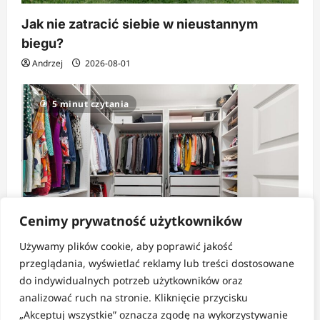
Jak nie zatracić siebie w nieustannym
biegu?
Andrzej
2026-08-01
5 minut czytania
Cenimy prywatność użytkowników
Używamy plików cookie, aby poprawić jakość
Strefa pomysłów
przeglądania, wyświetlać reklamy lub treści dostosowane
do indywidualnych potrzeb użytkowników oraz
Jak tanio i sprytnie zorganizować dużą
analizować ruch na stronie. Kliknięcie przycisku
szafę?
„Akceptuj wszystkie” oznacza zgodę na wykorzystywanie