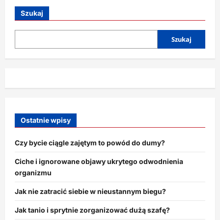
Sztuka
mówienia
Szukaj
„nie”
bez
poczucia
winy
Szukaj
Ostatnie wpisy
Czy bycie ciągle zajętym to powód do dumy?
Ciche i ignorowane objawy ukrytego odwodnienia
organizmu
Jak nie zatracić siebie w nieustannym biegu?
Jak tanio i sprytnie zorganizować dużą szafę?