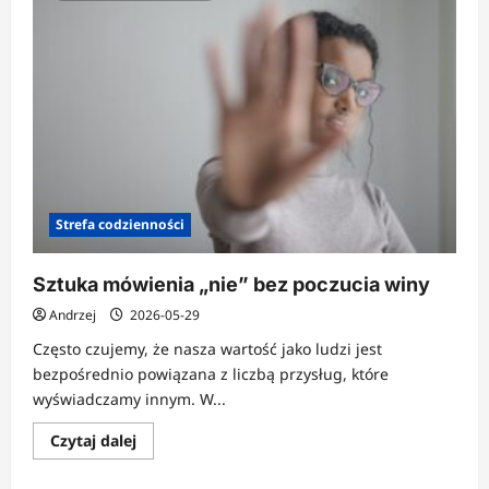
Strefa codzienności
Sztuka mówienia „nie” bez poczucia winy
Andrzej
2026-05-29
Często czujemy, że nasza wartość jako ludzi jest
bezpośrednio powiązana z liczbą przysług, które
wyświadczamy innym. W...
Dowiedz
Czytaj dalej
się
więcej
o