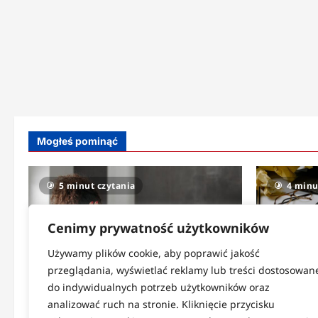
Mogłeś pominąć
5 minut czytania
4 minu
Cenimy prywatność użytkowników
Używamy plików cookie, aby poprawić jakość
przeglądania, wyświetlać reklamy lub treści dostosowan
do indywidualnych potrzeb użytkowników oraz
Strefa zdrowia
Strefa cod
analizować ruch na stronie. Kliknięcie przycisku