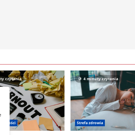
ty czytania
4 minuty czytania
e
zienności
Strefa zdrowia