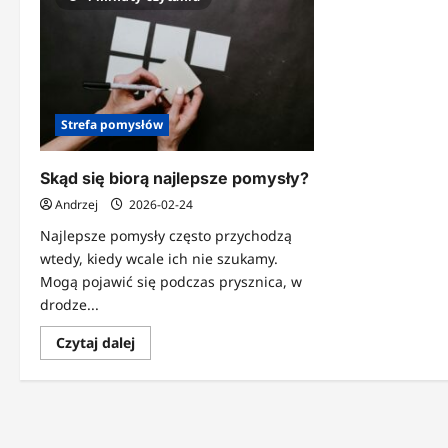
Strefa pomysłów
Skąd się biorą najlepsze pomysły?
Andrzej
2026-02-24
Najlepsze pomysły często przychodzą
wtedy, kiedy wcale ich nie szukamy.
Mogą pojawić się podczas prysznica, w
drodze...
Dowiedz
Czytaj dalej
się
więcej
o
Skąd
się
biorą
najlepsze