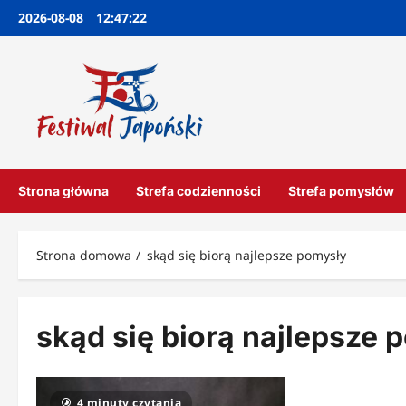
Przejdź
2026-08-08
12:47:22
do
treści
Strona główna
Strefa codzienności
Strefa pomysłów
Strona domowa
skąd się biorą najlepsze pomysły
skąd się biorą najlepsze 
4 minuty czytania