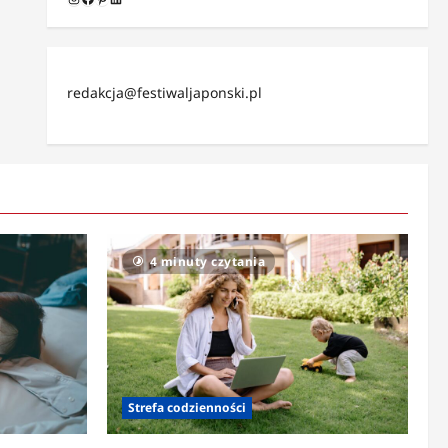
redakcja@festiwaljaponski.pl
4 minuty czytania
Strefa codzienności