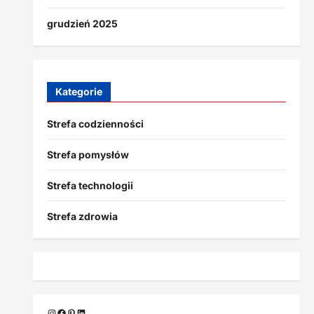
grudzień 2025
Kategorie
Strefa codzienności
Strefa pomysłów
Strefa technologii
Strefa zdrowia
Instagram
Facebook
Pinterest
LinkedIn