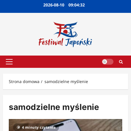
Przejdź
2026-08-10
09:04:32
do
treści
Menu
główne
Strona domowa
samodzielne myślenie
samodzielne myślenie
4 minuty czytania