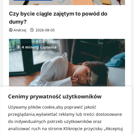
Czy bycie ciągle zajętym to powód do
dumy?
Andrzej
2026-08-05
4 minuty czytania
Cenimy prywatność użytkowników
Używamy plików cookie,aby poprawić jakość
Strefa zdrowia
przeglądania,wyświetlać reklamy lub treści dostosowane
do indywidualnych potrzeb użytkowników oraz
Ciche i ignorowane objawy ukrytego
analizować ruch na stronie.Kliknięcie przycisku „Akceptuj
odwodnienia organizmu