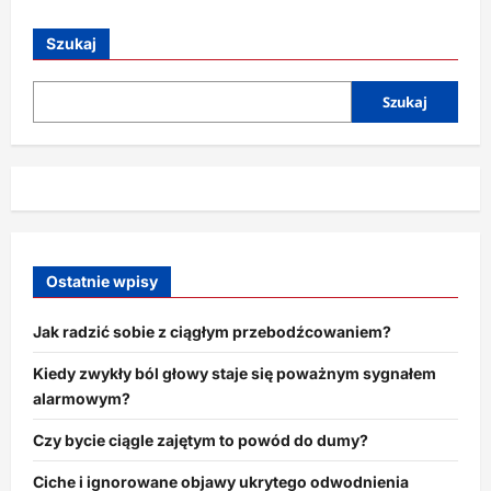
o
Czy
umiemy
Szukaj
jeszcze
myśleć
bez
pomocy
Szukaj
wyszukiwarki?
Ostatnie wpisy
Jak radzić sobie z ciągłym przebodźcowaniem?
Kiedy zwykły ból głowy staje się poważnym sygnałem
alarmowym?
Czy bycie ciągle zajętym to powód do dumy?
Ciche i ignorowane objawy ukrytego odwodnienia