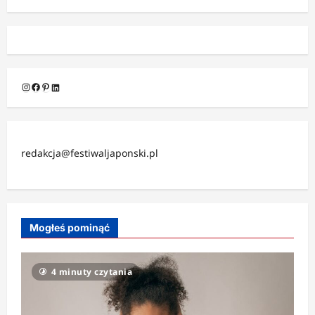
Instagram
Facebook
Pinterest
LinkedIn
redakcja@festiwaljaponski.pl
Mogłeś pominąć
4 minuty czytania