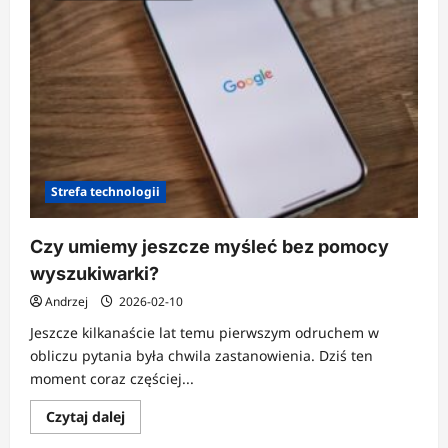
Strefa technologii
Czy umiemy jeszcze myśleć bez pomocy
wyszukiwarki?
Andrzej
2026-02-10
Jeszcze kilkanaście lat temu pierwszym odruchem w
obliczu pytania była chwila zastanowienia. Dziś ten
moment coraz częściej...
Dowiedz
Czytaj dalej
się
więcej