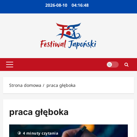
Przejdź
2026-08-10
04:16:49
do
treści
Menu
główne
Strona domowa
praca głęboka
praca głęboka
4 minuty czytania