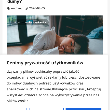
dumy?
Andrzej
2026-08-05
4 minuty czytania
Cenimy prywatność użytkowników
Używamy plików cookie,aby poprawić jakość
Strefa zdrowia
przeglądania,wyświetlać reklamy lub treści dostosowane
do indywidualnych potrzeb użytkowników oraz
Ciche i ignorowane objawy ukrytego
analizować ruch na stronie.Kliknięcie przycisku „Akceptuj
odwodnienia organizmu
wszystkie” oznacza zgodę na wykorzystywanie przez nas
Andrzej
2026-08-03
plików cookie.