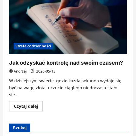
Strefa codzienności
Jak odzyskać kontrolę nad swoim czasem?
Andrzej
2026-05-13
W dzisiejszym świecie, gdzie każda sekunda wydaje się
być na wagę złota, uczucie ciągłego niedoczasu stało
się...
Dowiedz
Czytaj dalej
się
więcej
o
Jak
odzyskać
Szukaj
kontrolę
nad