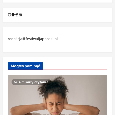
Instagram
Facebook
Pinterest
LinkedIn
redakcja@festiwaljaponski.pl
Mogłeś pominąć
4 minuty czytania