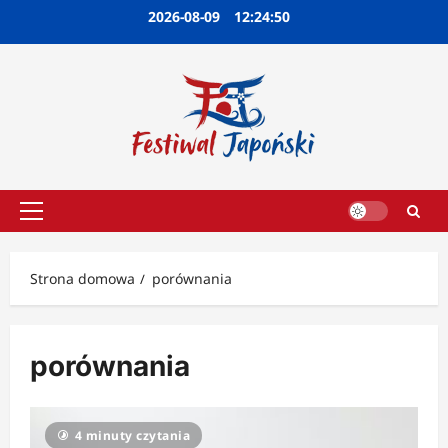
Przejdź
2026-08-09
12:24:51
do
treści
Menu
główne
Strona domowa
porównania
porównania
4 minuty czytania