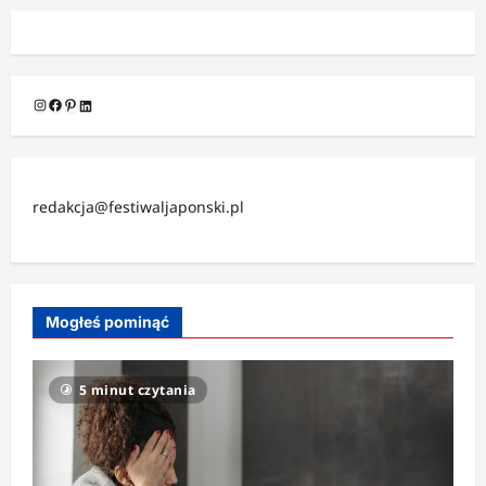
Instagram
Facebook
Pinterest
LinkedIn
redakcja@festiwaljaponski.pl
Mogłeś pominąć
5 minut czytania