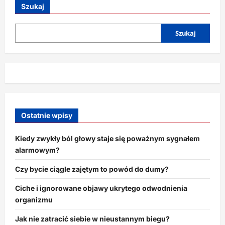
porównujemy
Szukaj
się
z
innymi?
Szukaj
Ostatnie wpisy
Kiedy zwykły ból głowy staje się poważnym sygnałem
alarmowym?
Czy bycie ciągle zajętym to powód do dumy?
Ciche i ignorowane objawy ukrytego odwodnienia
organizmu
Jak nie zatracić siebie w nieustannym biegu?