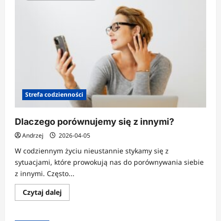
Strefa codzienności
Dlaczego porównujemy się z innymi?
Andrzej
2026-04-05
W codziennym życiu nieustannie stykamy się z
sytuacjami, które prowokują nas do porównywania siebie
z innymi. Często...
Dowiedz
Czytaj dalej
się
więcej
o
Dlaczego