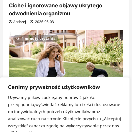
Ciche i ignorowane objawy ukrytego
odwodnienia organizmu
Andrzej
2026-08-03
4 minuty czytania
Cenimy prywatność użytkowników
Używamy plików cookie,aby poprawić jakość
Strefa codzienności
przeglądania,wyświetlać reklamy lub treści dostosowane
do indywidualnych potrzeb użytkowników oraz
Jak nie zatracić siebie w nieustannym
analizować ruch na stronie.Kliknięcie przycisku „Akceptuj
biegu?
wszystkie” oznacza zgodę na wykorzystywanie przez nas
Andrzej
2026-08-01