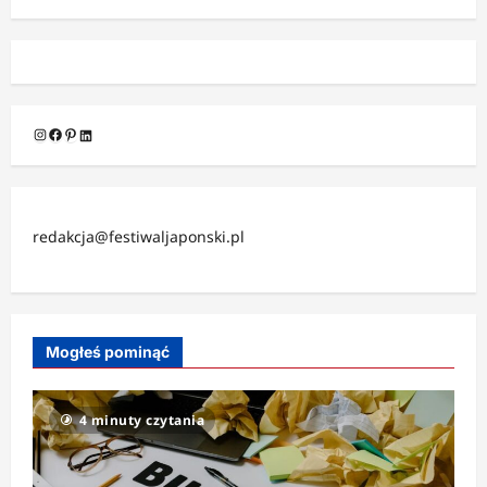
Instagram
Facebook
Pinterest
LinkedIn
redakcja@festiwaljaponski.pl
Mogłeś pominąć
4 minuty czytania