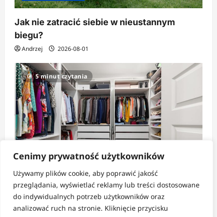
Jak nie zatracić siebie w nieustannym
biegu?
Andrzej
2026-08-01
5 minut czytania
Cenimy prywatność użytkowników
Używamy plików cookie, aby poprawić jakość
Strefa pomysłów
przeglądania, wyświetlać reklamy lub treści dostosowane
do indywidualnych potrzeb użytkowników oraz
Jak tanio i sprytnie zorganizować dużą
analizować ruch na stronie. Kliknięcie przycisku
szafę?