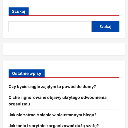
o
Pomysły
na
Szukaj
dokumentowanie
życia
poza
Instagramem
Szukaj
Ostatnie wpisy
Czy bycie ciągle zajętym to powód do dumy?
Ciche i ignorowane objawy ukrytego odwodnienia
organizmu
Jak nie zatracić siebie w nieustannym biegu?
Jak tanio i sprytnie zorganizować dużą szafę?