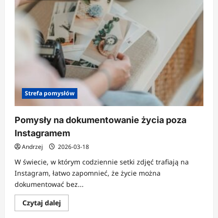
Strefa pomysłów
Pomysły na dokumentowanie życia poza
Instagramem
Andrzej
2026-03-18
W świecie, w którym codziennie setki zdjęć trafiają na
Instagram, łatwo zapomnieć, że życie można
dokumentować bez...
Dowiedz
Czytaj dalej
się
więcej