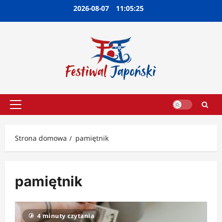
Przejdź
2026-08-07
11:05:25
do
treści
Menu
główne
Strona domowa
pamiętnik
pamiętnik
4 minuty czytania