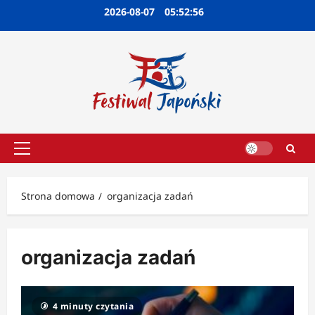
Przejdź
2026-08-07
05:52:57
do
treści
Menu
główne
Strona domowa
organizacja zadań
organizacja zadań
4 minuty czytania