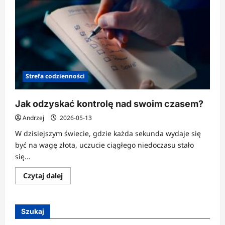
Strefa codzienności
Jak odzyskać kontrolę nad swoim czasem?
Andrzej
2026-05-13
W dzisiejszym świecie, gdzie każda sekunda wydaje się
być na wagę złota, uczucie ciągłego niedoczasu stało
się...
Dowiedz
Czytaj dalej
się
więcej
o
Jak
odzyskać
Szukaj
kontrolę
nad