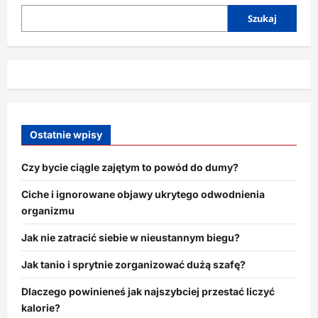
swoim
czasem?
Szukaj
Ostatnie wpisy
Czy bycie ciągle zajętym to powód do dumy?
Ciche i ignorowane objawy ukrytego odwodnienia
organizmu
Jak nie zatracić siebie w nieustannym biegu?
Jak tanio i sprytnie zorganizować dużą szafę?
Dlaczego powinieneś jak najszybciej przestać liczyć
kalorie?