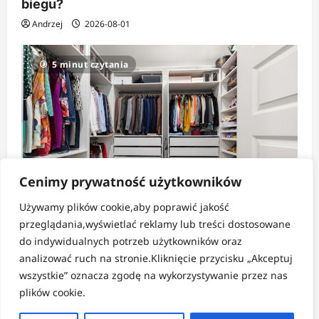
biegu?
Andrzej
2026-08-01
5 minut czytania
Cenimy prywatność użytkowników
Używamy plików cookie,aby poprawić jakość
Strefa pomysłów
przeglądania,wyświetlać reklamy lub treści dostosowane
do indywidualnych potrzeb użytkowników oraz
Jak tanio i sprytnie zorganizować dużą
analizować ruch na stronie.Kliknięcie przycisku „Akceptuj
szafę?
wszystkie” oznacza zgodę na wykorzystywanie przez nas
Andrzej
2026-07-30
plików cookie.