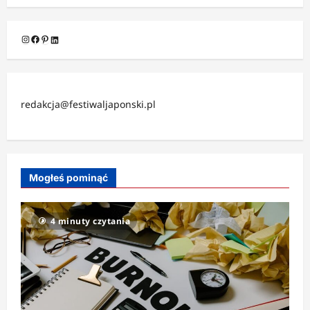
Instagram
Facebook
Pinterest
LinkedIn
redakcja@festiwaljaponski.pl
Mogłeś pominąć
4 minuty czytania