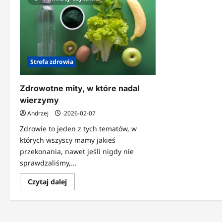
Strefa zdrowia
Zdrowotne mity, w które nadal
wierzymy
Andrzej
2026-02-07
Zdrowie to jeden z tych tematów, w
których wszyscy mamy jakieś
przekonania, nawet jeśli nigdy nie
sprawdzaliśmy,...
Dowiedz
Czytaj dalej
się
więcej
o
Zdrowotne
mity,