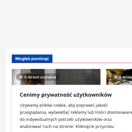
Mogłeś pominąć
5 minut czytania
4 minu
Cenimy prywatność użytkowników
Używamy plików cookie, aby poprawić jakość
przeglądania, wyświetlać reklamy lub treści dostosowan
do indywidualnych potrzeb użytkowników oraz
Strefa zdrowia
Strefa cod
analizować ruch na stronie. Kliknięcie przycisku