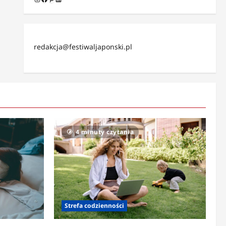
redakcja@festiwaljaponski.pl
4 minuty czytania
Strefa codzienności