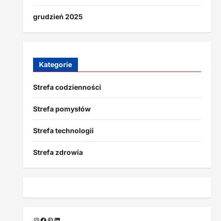
grudzień 2025
Kategorie
Strefa codzienności
Strefa pomysłów
Strefa technologii
Strefa zdrowia
Instagram
Facebook
Pinterest
LinkedIn