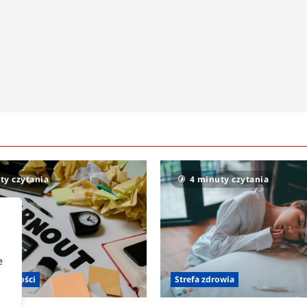
ty czytania
4 minuty czytania
e
zienności
Strefa zdrowia