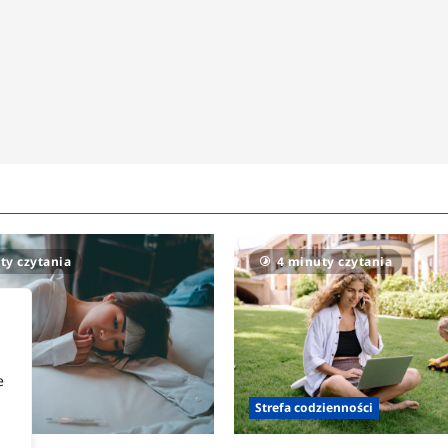
ty czytania
4 minuty czytania
e
owia
Strefa codzienności