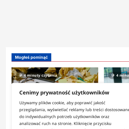
Mogłeś pominąć
4 minuty czytania
4 minu
Cenimy prywatność użytkowników
Używamy plików cookie, aby poprawić jakość
przeglądania, wyświetlać reklamy lub treści dostosowan
do indywidualnych potrzeb użytkowników oraz
Strefa codzienności
Strefa zdr
analizować ruch na stronie. Kliknięcie przycisku