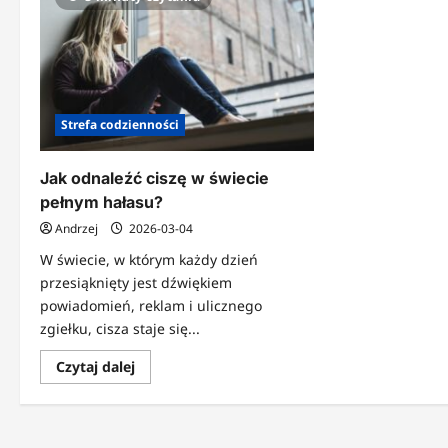
Strefa codzienności
Jak odnaleźć ciszę w świecie
pełnym hałasu?
Andrzej
2026-03-04
W świecie, w którym każdy dzień
przesiąknięty jest dźwiękiem
powiadomień, reklam i ulicznego
zgiełku, cisza staje się...
Dowiedz
Czytaj dalej
się
więcej
o
Jak
odnaleźć