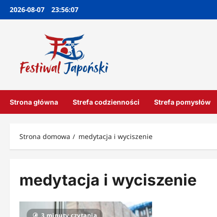
Przejdź
2026-08-07
23:56:07
do
treści
Strona główna
Strefa codzienności
Strefa pomysłów
Strona domowa
medytacja i wyciszenie
medytacja i wyciszenie
3 minuty czytania