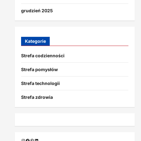
grudzień 2025
Kategorie
Strefa codzienności
Strefa pomysłów
Strefa technologii
Strefa zdrowia
Instagram
Facebook
Pinterest
LinkedIn