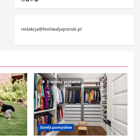
redakcja@festiwaljaponski.pl
5 minut czytania
Strefa pomysłów