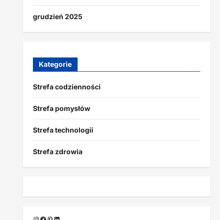
grudzień 2025
Kategorie
Strefa codzienności
Strefa pomysłów
Strefa technologii
Strefa zdrowia
Instagram
Facebook
Pinterest
LinkedIn