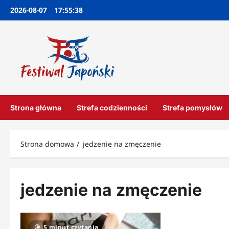
Przejdź
2026-08-07
17:55:38
do
treści
Strona główna
Strefa codzienności
Strefa pomysłów
Strona domowa
jedzenie na zmęczenie
jedzenie na zmęczenie
5 minut czytania