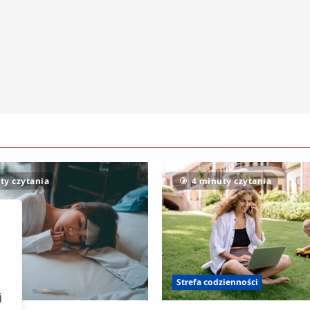
ty czytania
4 minuty czytania
owia
Strefa codzienności
j