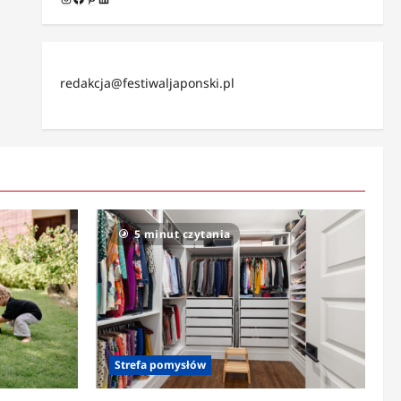
redakcja@festiwaljaponski.pl
5 minut czytania
Strefa pomysłów