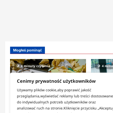
Mogłeś pominąć
4 minuty czytania
4 minu
Cenimy prywatność użytkowników
Używamy plików cookie,aby poprawić jakość
przeglądania,wyświetlać reklamy lub treści dostosowane
do indywidualnych potrzeb użytkowników oraz
Strefa codzienności
Strefa zdr
analizować ruch na stronie.Kliknięcie przycisku „Akceptu