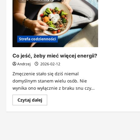
Strefa codzienności
Co jeść, żeby mieć więcej energii?
Andrzej
2026-02-12
Zmęczenie stało się dziś niemal
domyślnym stanem wielu osób. Nie
wynika ono wyłącznie z braku snu czy...
Dowiedz
Czytaj dalej
się
więcej
o
Co
jeść,
żeby
mieć
więcej
energii?