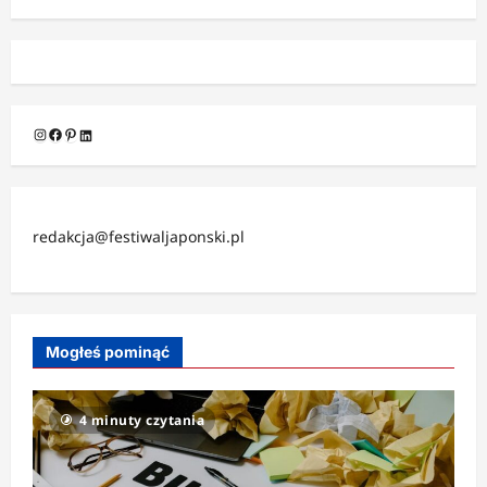
Instagram
Facebook
Pinterest
LinkedIn
redakcja@festiwaljaponski.pl
Mogłeś pominąć
4 minuty czytania