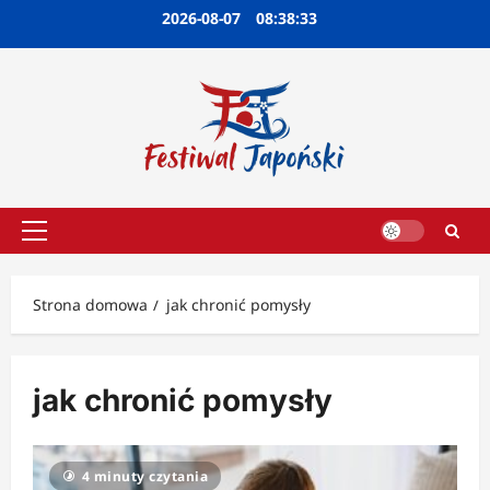
Przejdź
2026-08-07
08:38:34
do
treści
Menu
główne
Strona domowa
jak chronić pomysły
jak chronić pomysły
4 minuty czytania