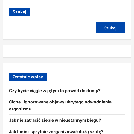
o
Jak
chronić
Szukaj
swoje
pomysły
przed
wewnętrznym
Szukaj
krytykiem?
Ostatnie wpisy
Czy bycie ciągle zajętym to powód do dumy?
Ciche i ignorowane objawy ukrytego odwodnienia
organizmu
Jak nie zatracić siebie w nieustannym biegu?
Jak tanio i sprytnie zorganizować dużą szafę?