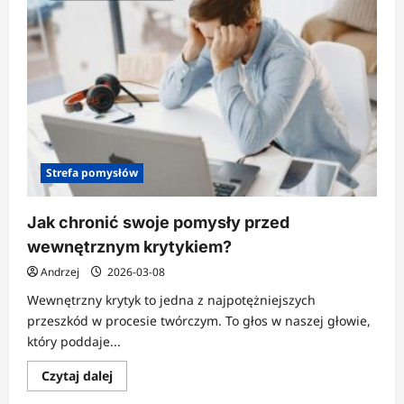
Strefa pomysłów
Jak chronić swoje pomysły przed
wewnętrznym krytykiem?
Andrzej
2026-03-08
Wewnętrzny krytyk to jedna z najpotężniejszych
przeszkód w procesie twórczym. To głos w naszej głowie,
który poddaje...
Dowiedz
Czytaj dalej
się
więcej