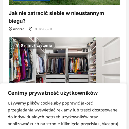
Jak nie zatracić siebie w nieustannym
biegu?
Andrzej
2026-08-01
5 minut czytania
Cenimy prywatność użytkowników
Używamy plików cookie,aby poprawić jakość
Strefa pomysłów
przeglądania,wyświetlać reklamy lub treści dostosowane
do indywidualnych potrzeb użytkowników oraz
Jak tanio i sprytnie zorganizować dużą
analizować ruch na stronie.Kliknięcie przycisku „Akceptuj
szafę?