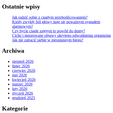
Technologie,
Ostatnie wpisy
które
zauważalnie
Jak radzić sobie z ciągłym przebodźcowaniem?
ułatwiają
Kiedy zwykły ból głowy staje się poważnym sygnałem
życie
alarmowym?
osobom
Czy bycie ciągle zajętym to powód do dumy?
starszym
Ciche i ignorowane objawy ukrytego odwodnienia organizmu
Jak nie zatracić siebie w nieustannym biegu?
Archiwa
sierpień 2026
lipiec 2026
czerwiec 2026
maj 2026
kwiecień 2026
marzec 2026
luty 2026
styczeń 2026
grudzień 2025
Kategorie