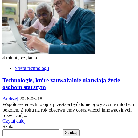
4 minuty czytania
Strefa technologii
Technologie, które zauważalnie ułatwiają życie
osobom starszym
Andrzej
2026-06-18
Współczesna technologia przestała być domeną wyłącznie młodych
pokoleń. Z roku na rok obserwujemy coraz więcej innowacyjnych
rozwiązań,...
Dowiedz
Czytaj dalej
się
Szukaj
więcej
Szukaj
o