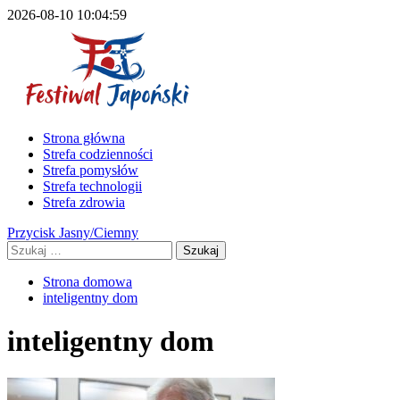
Przejdź
2026-08-10
10:04:59
do
treści
Menu
Strona główna
główne
Strefa codzienności
Strefa pomysłów
Strefa technologii
Strefa zdrowia
Przycisk Jasny/Ciemny
Szukaj:
Strona domowa
inteligentny dom
inteligentny dom