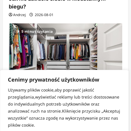
biegu?
Andrzej
2026-08-01
5 minut czytania
Cenimy prywatność użytkowników
Używamy plików cookie,aby poprawić jakość
Strefa pomysłów
przeglądania,wyświetlać reklamy lub treści dostosowane
do indywidualnych potrzeb użytkowników oraz
Jak tanio i sprytnie zorganizować dużą
analizować ruch na stronie.Kliknięcie przycisku „Akceptuj
szafę?
wszystkie” oznacza zgodę na wykorzystywanie przez nas
Andrzej
2026-07-30
plików cookie.