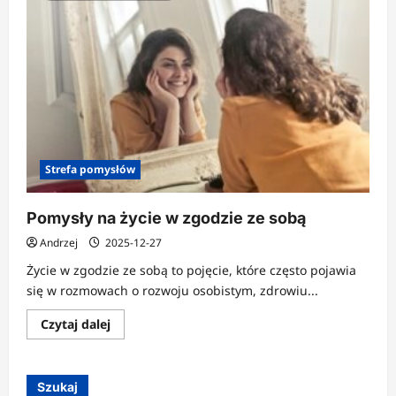
Strefa pomysłów
Pomysły na życie w zgodzie ze sobą
Andrzej
2025-12-27
Życie w zgodzie ze sobą to pojęcie, które często pojawia
się w rozmowach o rozwoju osobistym, zdrowiu...
Dowiedz
Czytaj dalej
się
więcej
o
Pomysły
na
Szukaj