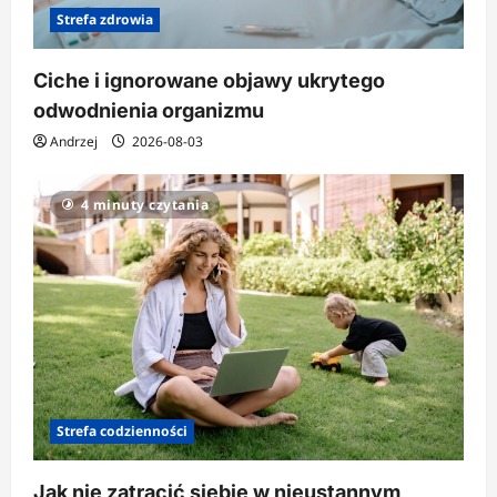
Strefa zdrowia
Ciche i ignorowane objawy ukrytego
odwodnienia organizmu
Andrzej
2026-08-03
4 minuty czytania
Strefa codzienności
Jak nie zatracić siebie w nieustannym