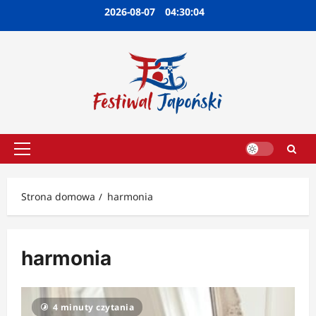
Przejdź
2026-08-07
04:30:05
do
treści
Menu
główne
Strona domowa
harmonia
harmonia
4 minuty czytania