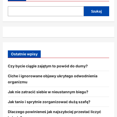
życie
w
zgodzie
ze
Szukaj
sobą
Ostatnie wpisy
Czy bycie ciągle zajętym to powód do dumy?
Ciche i ignorowane objawy ukrytego odwodnienia
organizmu
Jak nie zatracić siebie w nieustannym biegu?
Jak tanio i sprytnie zorganizować dużą szafę?
Dlaczego powinieneś jak najszybciej przestać liczyć