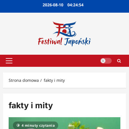
Przejdź
2026-08-10
04:24:55
do
treści
Menu
główne
Strona domowa
fakty i mity
fakty i mity
4 minuty czytania