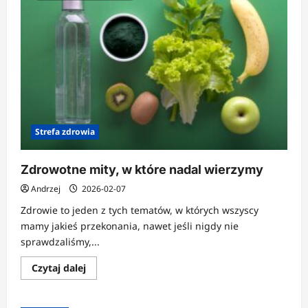
Strefa zdrowia
Zdrowotne mity, w które nadal wierzymy
Andrzej
2026-02-07
Zdrowie to jeden z tych tematów, w których wszyscy
mamy jakieś przekonania, nawet jeśli nigdy nie
sprawdzaliśmy,...
Dowiedz
Czytaj dalej
się
więcej
o
Zdrowotne