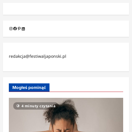
Instagram
Facebook
Pinterest
LinkedIn
redakcja@festiwaljaponski.pl
Mogłeś pominąć
4 minuty czytania