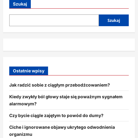
mity,
Szukaj
w
które
nadal
wierzymy
Szukaj
Ostatnie wpisy
Jak radzić sobie z ciągłym przebodźcowaniem?
Kiedy zwykły ból głowy staje się poważnym sygnałem
alarmowym?
Czy bycie ciągle zajętym to powód do dumy?
Ciche i ignorowane objawy ukrytego odwodnienia
organizmu