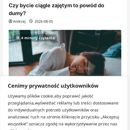
Czy bycie ciągle zajętym to powód do
dumy?
Andrzej
2026-08-05
4 minuty czytania
Cenimy prywatność użytkowników
Używamy plików cookie,aby poprawić jakość
Strefa zdrowia
przeglądania,wyświetlać reklamy lub treści dostosowane
do indywidualnych potrzeb użytkowników oraz
Ciche i ignorowane objawy ukrytego
analizować ruch na stronie.Kliknięcie przycisku „Akceptuj
odwodnienia organizmu
wszystkie” oznacza zgodę na wykorzystywanie przez nas
Andrzej
2026-08-03