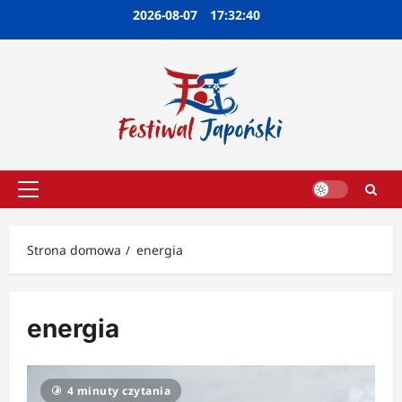
Przejdź
2026-08-07
17:32:41
do
treści
Menu
główne
Strona domowa
energia
energia
4 minuty czytania