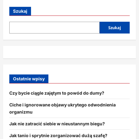
o
Co
jeść,
Szukaj
żeby
mieć
więcej
energii?
Szukaj
Ostatnie wpisy
Czy bycie ciągle zajętym to powód do dumy?
Ciche i ignorowane objawy ukrytego odwodnienia
organizmu
Jak nie zatracić siebie w nieustannym biegu?
Jak tanio i sprytnie zorganizować dużą szafę?