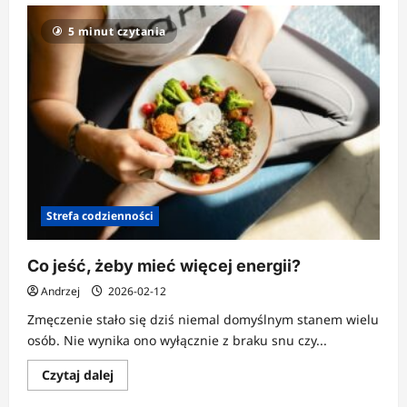
o
Poranki
5 minut czytania
bez
kawy
–
eksperyment
wart
próby?
Strefa codzienności
Co jeść, żeby mieć więcej energii?
Andrzej
2026-02-12
Zmęczenie stało się dziś niemal domyślnym stanem wielu
osób. Nie wynika ono wyłącznie z braku snu czy...
Dowiedz
Czytaj dalej
się
więcej