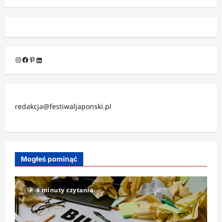
Instagram
Facebook
Pinterest
LinkedIn
redakcja@festiwaljaponski.pl
Mogłeś pominąć
4 minuty czytania