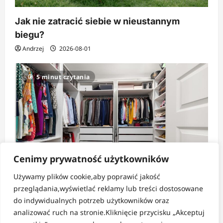
Jak nie zatracić siebie w nieustannym
biegu?
Andrzej
2026-08-01
5 minut czytania
Cenimy prywatność użytkowników
Używamy plików cookie,aby poprawić jakość
Strefa pomysłów
przeglądania,wyświetlać reklamy lub treści dostosowane
do indywidualnych potrzeb użytkowników oraz
Jak tanio i sprytnie zorganizować dużą
analizować ruch na stronie.Kliknięcie przycisku „Akceptuj
szafę?