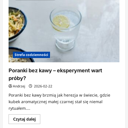
Strefa codzienności
Poranki bez kawy – eksperyment wart
próby?
Andrzej
2026-02-22
Poranki bez kawy brzmią jak herezja w świecie, gdzie
kubek aromatycznej małej czarnej stał się niemal
rytuałem....
Dowiedz
Czytaj dalej
się
więcej