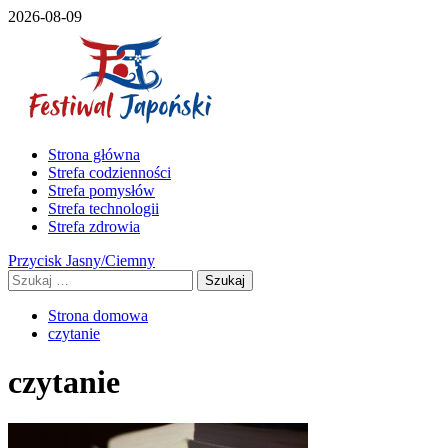
Przejdź
2026-08-09
do
treści
Menu
Strona główna
główne
Strefa codzienności
Strefa pomysłów
Strefa technologii
Strefa zdrowia
Przycisk Jasny/Ciemny
Szukaj:
Strona domowa
czytanie
czytanie