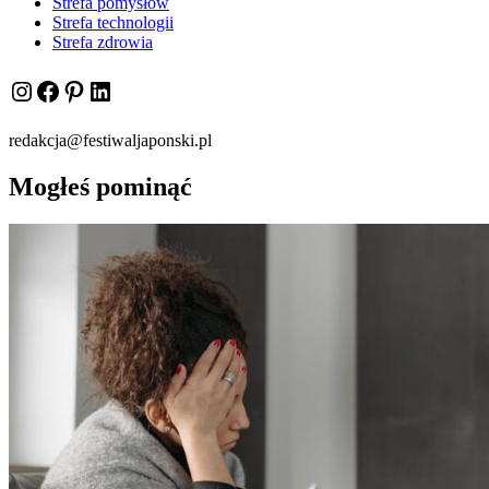
Strefa pomysłów
Strefa technologii
Strefa zdrowia
Instagram
Facebook
Pinterest
LinkedIn
redakcja@festiwaljaponski.pl
Mogłeś pominąć