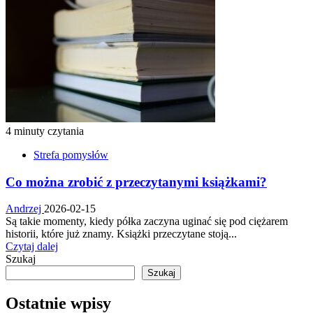
4 minuty czytania
Strefa pomysłów
Co można zrobić z przeczytanymi książkami?
Andrzej
2026-02-15
Są takie momenty, kiedy półka zaczyna uginać się pod ciężarem
historii, które już znamy. Książki przeczytane stoją...
Dowiedz
Czytaj dalej
się
Szukaj
więcej
Szukaj
o
Co
Ostatnie wpisy
można