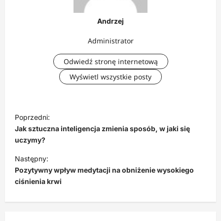
Andrzej
Administrator
Odwiedź stronę internetową
Wyświetl wszystkie posty
N
Poprzedni:
a
Jak sztuczna inteligencja zmienia sposób, w jaki się
w
uczymy?
i
Następny:
Pozytywny wpływ medytacji na obniżenie wysokiego
g
ciśnienia krwi
a
c
j