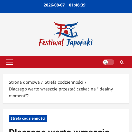
Przejdź
2026-08-07
01:46:40
do
treści
Menu
główne
Strona domowa
Strefa codzienności
Dlaczego warto wreszcie przestać czekać na “idealny
moment”?
Strefa codzienności