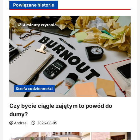
Powiązane historie
a
w
4 minuty czytania
p
i
s
u
Strefa codzienności
Czy bycie ciągle zajętym to powód do
dumy?
Andrzej
2026-08-05