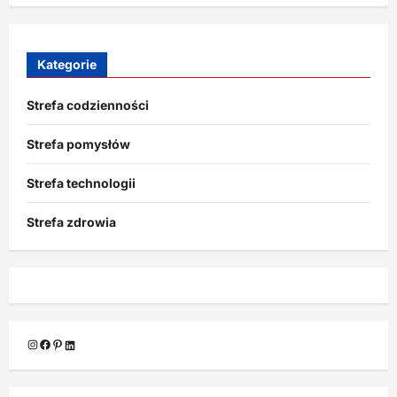
Kategorie
Strefa codzienności
Strefa pomysłów
Strefa technologii
Strefa zdrowia
Instagram
Facebook
Pinterest
LinkedIn