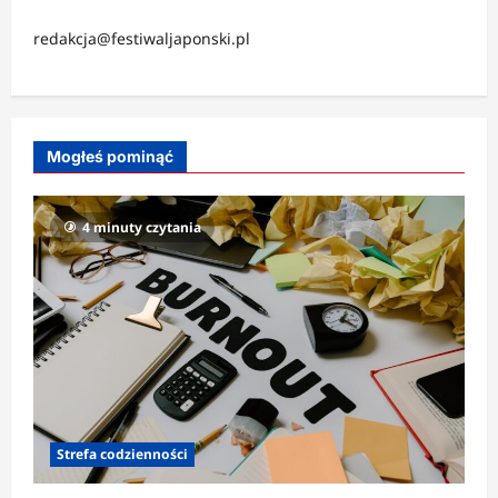
redakcja@festiwaljaponski.pl
Mogłeś pominąć
4 minuty czytania
Strefa codzienności