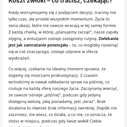
Koszt zwłoki – co tracisz, czekając?
Kiedy wstrzymujemy się z podjęciem decyzji, tracimy nie
tylko czas, ale przede wszystkim momentum. Życie to
seria okazji, które nie zawsze wracają w tej samej formie.
Z każdą chwilą, w której „planujemy zacząć”, nasze zapały
stygną, a entuzjazm zostaje zastąpiony rutyną.
Zwlekanie
jest jak zamrażanie potencjału
– to, co mogłoby rozwinąć
się w coś znaczącego, zostaje uśpione w sferze
wyobrażeń.
Co więcej, czekanie na idealny moment sprawia, że
stajemy się mistrzami prokrastynacji. Z czasem
wchodzimy w nawyk odkładania spraw na później, co
rzutuje na każdą sferę naszego życia. Zaczynamy wierzyć,
że zawsze istnieje „później”, podczas gdy jedyną
dostępną walutą, jaką posiadamy, jest „teraz”. Brak
działania to również brak informacji zwrotnej. Dopóki nie
zaczniesz, nie wiesz, co działa, a co nie, co oznacza, że
stoisz w miejscu, podczas gdy świat wokół Ciebie