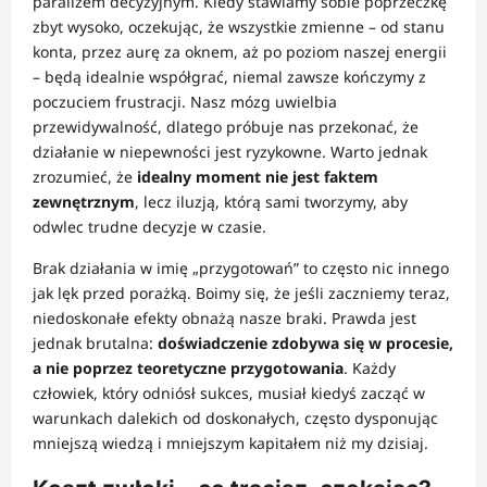
paraliżem decyzyjnym. Kiedy stawiamy sobie poprzeczkę
zbyt wysoko, oczekując, że wszystkie zmienne – od stanu
konta, przez aurę za oknem, aż po poziom naszej energii
– będą idealnie współgrać, niemal zawsze kończymy z
poczuciem frustracji. Nasz mózg uwielbia
przewidywalność, dlatego próbuje nas przekonać, że
działanie w niepewności jest ryzykowne. Warto jednak
zrozumieć, że
idealny moment nie jest faktem
zewnętrznym
, lecz iluzją, którą sami tworzymy, aby
odwlec trudne decyzje w czasie.
Brak działania w imię „przygotowań” to często nic innego
jak lęk przed porażką. Boimy się, że jeśli zaczniemy teraz,
niedoskonałe efekty obnażą nasze braki. Prawda jest
jednak brutalna:
doświadczenie zdobywa się w procesie,
a nie poprzez teoretyczne przygotowania
. Każdy
człowiek, który odniósł sukces, musiał kiedyś zacząć w
warunkach dalekich od doskonałych, często dysponując
mniejszą wiedzą i mniejszym kapitałem niż my dzisiaj.