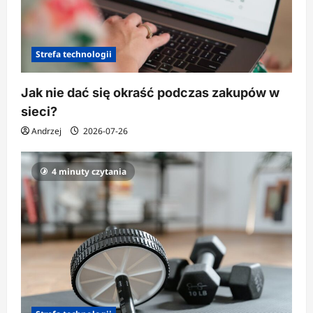
u
Strefa technologii
Jak nie dać się okraść podczas zakupów w
sieci?
Andrzej
2026-07-26
4 minuty czytania