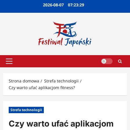
Przejdź
2026-08-07
07:23:30
do
treści
Menu
główne
Strona domowa
Strefa technologii
Czy warto ufać aplikacjom fitness?
Strefa technologii
Czy warto ufać aplikacjom