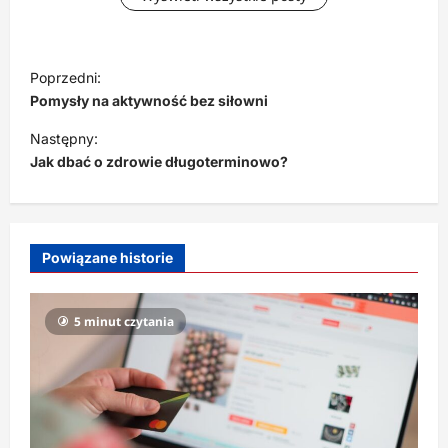
N
Poprzedni:
a
Pomysły na aktywność bez siłowni
w
Następny:
i
Jak dbać o zdrowie długoterminowo?
g
a
c
Powiązane historie
j
a
5 minut czytania
w
p
i
s