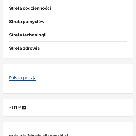
Strefa codzienności
Strefa pomysłów
Strefa technologii
Strefa zdrowia
Polska poezja
Instagram
Facebook
Pinterest
LinkedIn
redakcja@festiwaljaponski.pl