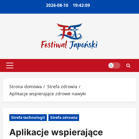
Przejdź
2026-08-10
19:42:09
do
treści
Menu
główne
Strona domowa
Strefa zdrowia
Aplikacje wspierające zdrowe nawyki
Strefa technologii
Strefa zdrowia
Aplikacje wspierające