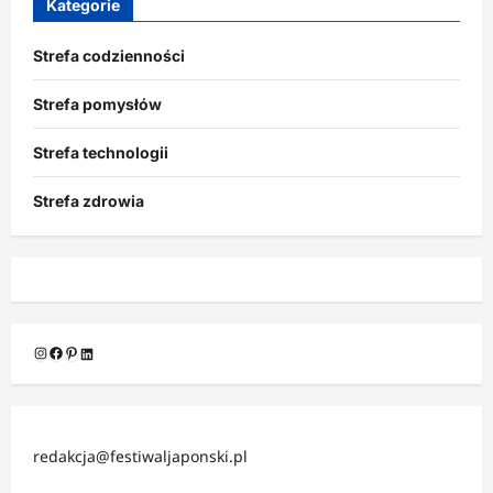
Kategorie
Strefa codzienności
Strefa pomysłów
Strefa technologii
Strefa zdrowia
Instagram
Facebook
Pinterest
LinkedIn
redakcja@festiwaljaponski.pl