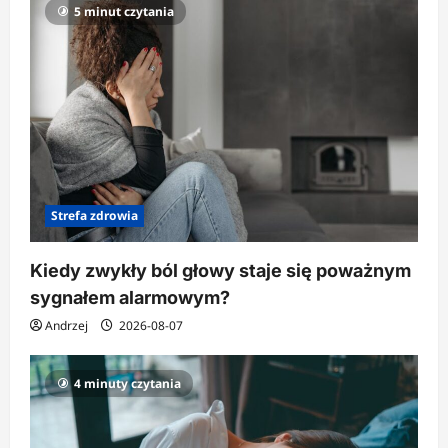
a
5 minut czytania
w
p
i
s
u
Strefa zdrowia
Kiedy zwykły ból głowy staje się poważnym
sygnałem alarmowym?
Andrzej
2026-08-07
4 minuty czytania